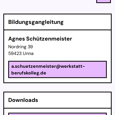
Bil­dungs­gan­g­lei­tung
Agnes Schützenmeister
Nordring 39
59423 Unna
a.schuetzenmeister@werkstatt-
berufskolleg.de
Down­loads